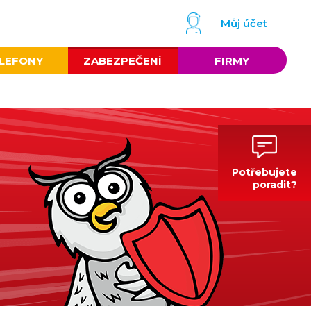
Můj účet
LEFONY
ZABEZPEČENÍ
FIRMY
Potřebujete
poradit?