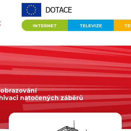
t
INTERNET
TELEVIZE
TE
zobrazování
hivaci natočených záběrů