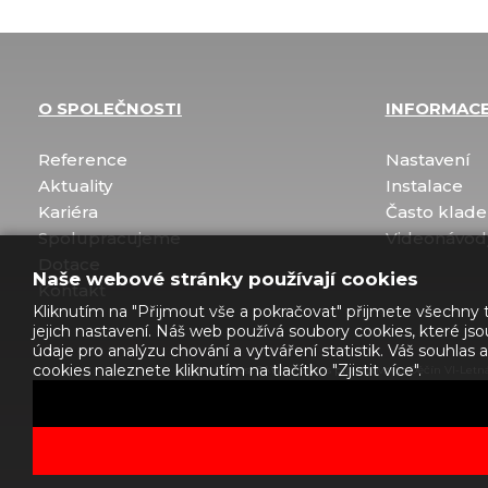
O SPOLEČNOSTI
INFORMAC
Reference
Nastavení
Aktuality
Instalace
Kariéra
Často klade
Spolupracujeme
Videonávod
Dotace
Naše webové stránky používají cookies
Kontakt
Kliknutím na "Přijmout vše a pokračovat" přijmete všechny t
jejich nastavení. Náš web používá soubory cookies, které j
údaje pro analýzu chování a vytváření statistik. Váš souhl
cookies naleznete kliknutím na tlačítko "Zjistit více".
Společnost JAW.cz s.r.o., s provozovnou Děčín VI-Letn