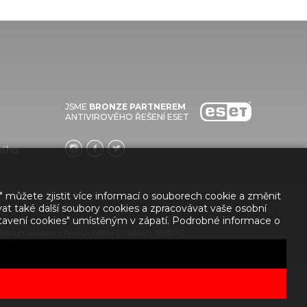
JSME
BRONZE PARTNEREM
ANTIVIROVÉHO ŘEŠENÍ ESET
ního
" můžete zjistit více informací o souborech cookie a změnit
at také další soubory cookies a zpracovávat vaše osobní
stavení cookies" umístěným v zápatí. Podrobné informace o
stským soudem v Praze, v oddílu C, vložka č. 326071 C.