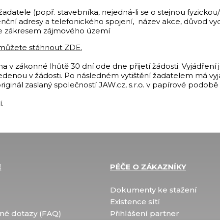
 žadatele (popř. stavebníka, nejedná-li se o stejnou fyzicko
ční adresy a telefonického spojení, název akce, důvod vyd
se zákresem zájmového území
í můžete stáhnout ZDE.
a v zákonné lhůtě 30 dní ode dne přijetí žádosti. Vyjádření 
denou v žádosti. Po následném vytištění žadatelem má vyjá
iginál zaslaný společností JAW.cz, s.r.o. v papírové podobě
.
E
PÉČE O ZÁKAZNÍKY
Dokumenty ke stažení
Existence sítí
né dotazy (FAQ)
Přihlášení partner