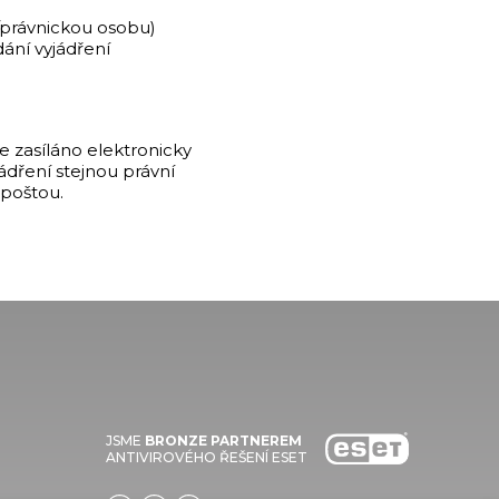
u/právnickou osobu)
ání vyjádření
je zasíláno elektronicky
dření stejnou právní
 poštou.
JSME
BRONZE PARTNEREM
ANTIVIROVÉHO ŘEŠENÍ ESET