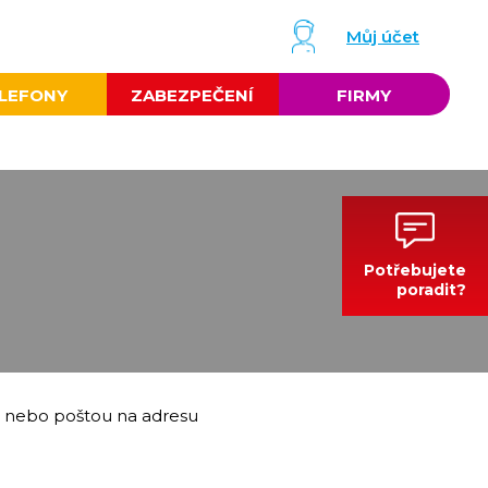
Můj účet
LEFONY
ZABEZPEČENÍ
FIRMY
Potřebujete
poradit?
.cz nebo poštou na adresu