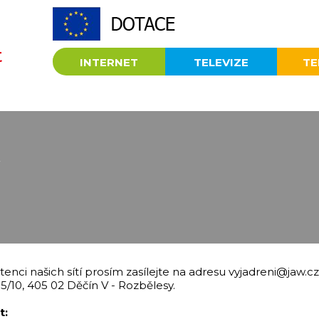
t
INTERNET
TELEVIZE
TE
istenci našich sítí prosím zasílejte na adresu vyjadreni@jaw
05/10, 405 02 Děčín V - Rozbělesy.
t: