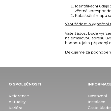
Identifikační údaje
včetně koresponden
Katastrální mapu 
Vzor žádosti o vyjádřen
Vaše žádost bude vyřízen
na emailovou adresu uve
hodnotu jako případný or
Děkujeme za pochopení
O SPOLEČNOSTI
INFORMAC
Reference
Nastavení
Aktuality
Instalace
Kariéra
Často klade