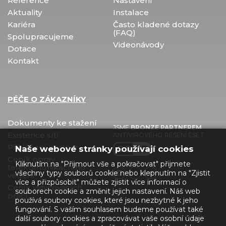
Reference
Nastavení
Aktuality
Instalace
Kariéra
Často kladené dotazy
(FAQ)
Spolupracujeme
Videonávody
Dotace
Kontakt
PÉČE O ZÁKAZNÍKY
Dokumenty ke stažení
JSME
BRONZE PARTNEREM
Existence sítí
ANTIVIROVÉHO ŘEŠENÍ ESET
Přihlášení partner
Naše webové stránky používají cookies
Ceník oprav
Kliknutím na "Přijmout vše a pokračovat" přijmete
telekomunikačního
všechny typy souborů cookie nebo klepnutím na "Zjistit
vedení
více a přizpůsobit" můžete zjistit více informací o
Ceník vytyčovacích
souborech cookie a změnit jejich nastavení. Náš web
prací
používá soubory cookies, které jsou nezbytné k jeho
fungování. S vaším souhlasem budeme používat také
další soubory cookies a zpracovávat vaše osobní údaje