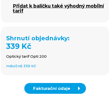
Přidat k balíčku také výhodný mobilní
tarif
Shrnutí objednávky:
339 Kč
Optický tarif Opti 200
měsíčně
339 Kč
Fakturační údaje