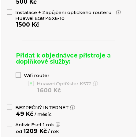
500 Kč
Instalace + Zapůjčení optického routeru
Huawei EG8145X6-10
1500 Kč
Přidat k objednávce přístroje a
doplňkové služby:
Wifi router
Huawei OptiXstar K572
1600 Kč
BEZPEČNÝ INTERNET
49 Kč
/ měsíc
Antivir Eset 1 rok
1209 Kč
od
/ rok