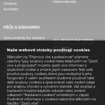
Videonávody
Dotace
Kontakt
PÉČE O ZÁKAZNÍKY
Dokumenty ke stažení
JSME
BRONZE PARTNEREM
Existence sítí
ANTIVIROVÉHO ŘEŠENÍ ESET
Přihlášení partner
Naše webové stránky používají cookies
Ceník oprav
Kliknutím na "Přijmout vše a pokračovat" přijmete
telekomunikačního
všechny typy souborů cookie nebo klepnutím na "Zjistit
vedení
více a přizpůsobit" můžete zjistit více informací o
Ceník vytyčovacích
souborech cookie a změnit jejich nastavení. Náš web
prací
používá soubory cookies, které jsou nezbytné k jeho
fungování. S vaším souhlasem budeme používat také
další soubory cookies a zpracovávat vaše osobní údaje
pro analýzu chování a vytváření statistik. Váš souhlas a
Společnost JAW.cz s.r.o., s provozovnou Děčín VI-Letná, Slovanská 861/40, PSČ 405
nastavení můžete kdykoliv odvolat nebo změnit
02, IČO 287 04 011 zapsaná v obchodním rejstříku vedeném Městským soudem v
odkazem "Nastavení cookies" umístěným v zápatí.
Praze, v oddílu C, vložka č. 326071 C.
Podrobné informace o cookies naleznete kliknutím na
©2007 - 2026 JAW.cz s.r.o.
tlačítko "Zjistit více".