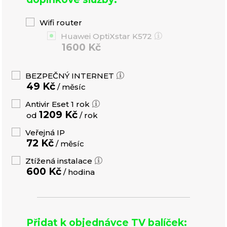
Wifi router
Huawei OptiXstar K572
1600 Kč
BEZPEČNÝ INTERNET
49 Kč
/ měsíc
Antivir Eset 1 rok
1209 Kč
od
/ rok
Veřejná IP
72 Kč
/ měsíc
Ztížená instalace
600 Kč
/ hodina
Přidat k objednávce TV balíček: